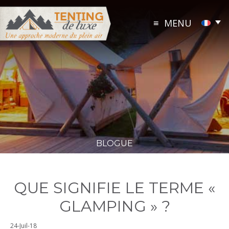
Skip
to
MENU
content
BLOGUE
QUE SIGNIFIE LE TERME «
GLAMPING » ?
19-
24-Juil-18