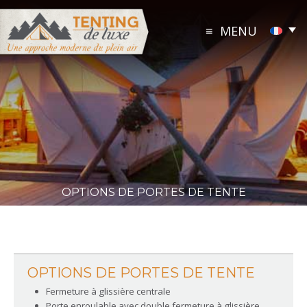
Skip
to
MENU
content
OPTIONS DE PORTES DE TENTE
OPTIONS DE PORTES DE TENTE
Fermeture à glissière centrale
Porte enroulable avec double fermeture à glissière